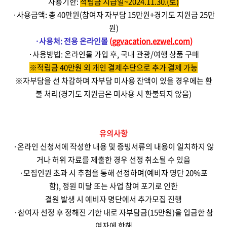
사용기한
:
적립금 지급일~2024.11.30.(토)
·
사용금액
:
총
40
만원
(
참여자 자부담
15
만원
+
경기도 지원금
25
만
원
)
·
사용처
:
전용 온라인몰
(
ggvacation.ezwel.com
)
·
사용방법
:
온라인몰 가입 후
,
국내 관광
/
여행 상품 구매
※적립금 40만원 외 개인 결제수단으로 추가 결제 가능
※
자부담을 선 차감하며 자부담 미사용 잔액이 있을 경우에는 환
불 처리
(
경기도 지원금은 미사용 시 환불되지 않음
)
유의사항
·
온라인 신청서에 작성한 내용 및 증빙서류의 내용이 일치하지 않
거나 허위 자료를 제출한 경우 선정 취소될 수 있음
·
모집인원 초과 시 추첨을 통해 선정하며
(
예비자 명단
20%
포
함
),
정원 미달 또는 사업 참여 포기로 인한
결원 발생 시 예비자 명단에서 추가모집 진행
·
참여자 선정 후 정해진 기한 내로 자부담금
(15
만원
)
을 입금한 참
여자에 한해