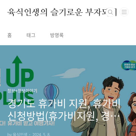
본문 바로가기
육식인생의 슬기로운 부자되기
홈
태그
방명록
정보+정보이야기
경기도 휴가비 지원, 휴가비
신청방법(휴가비지원, 경기도
지원)
by 육식인생
2024. 5. 8.