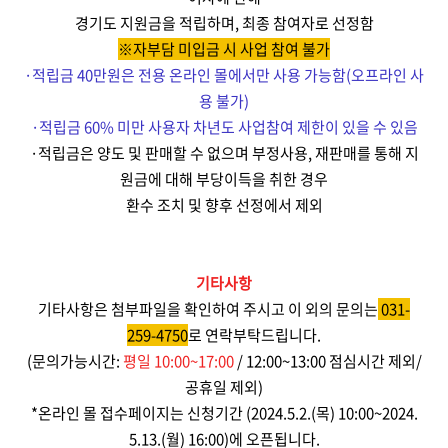
경기도 지원금을 적립하며
,
최종 참여자로 선정함
※자부담 미입금 시 사업 참여 불가
·
적립금
40
만원은 전용 온라인 몰에서만 사용 가능함
(
오프라인 사
용 불가
)
·
적립금
60%
미만 사용자 차년도 사업참여 제한이 있을 수 있음
·
적립금은 양도 및 판매할 수 없으며 부정사용
,
재판매를 통해 지
원금에 대해 부당이득을 취한 경우
환수 조치 및 향후 선정에서 제외
기타사항
기타사항은 첨부파일을 확인하여 주시고 이 외의 문의는
031-
259-4750
로 연락부탁드립니다.
(문의가능시간:
평일 10:00~17:00
/ 12:00~13:00 점심시간 제외/
공휴일 제외)
*온라인 몰 접수페이지는 신청기간 (2024.5.2.(목) 10:00~2024.
5.13.(월) 16:00)에 오픈됩니다.