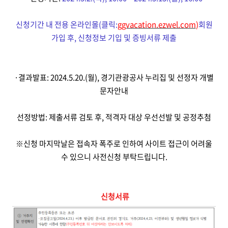
신청기간 내 전용 온라인몰
(
클릭
:
ggvacation.ezwel.com
)
회원
가입 후
,
신청정보 기입 및 증빙서류 제출
·
결과발표
: 2024.5.20.(
월
),
경기관광공사 누리집 및 선정자 개별
문자안내
선정방법
:
제출서류 검토 후
,
적격자 대상 우선선발 및 공정추첨
※
신청 마지막날은 접속자 폭주로 인하여 사이트 접근이 어려울
수 있으니 사전신청 부탁드립니다
.
신청서류