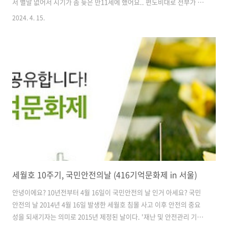
서 별말 없어서 시기가 좀 늦은 만11세에 했어요.. 편도비대로 전부가 수
술을 하는건 아니지만 저희막둥이는 커도 너무커서 수술을 하게됐어요.
2024. 4. 15.
편도수술을 하는김에 문제가 될 수 있는 아데노이드도 같이 하자고 하셔
서 두가지 수술을 같이했어요 아데노이드는 코의 뒤쪽에 있는 비인두의
상벽과 후벽에 위치한 삼각형 모양의 림프 조직을 말합니다. 구개 편도와
함께 인체의 일차적인 면역 기능을 담당합니다. 편도선은 소아기에 급격
하게 발달하다가 성인이 되면서 퇴화하는 기관입니다. 아데노이드는 그
크기가 3세경에 가장 크고, 이후 점차 작아져서 7세 이후에는 거의 남아
있지 않습니다. 구..
세월호 10주기, 국민안전의날 (416기억문화제 in 서울)
안녕이에요? 10년전부터 4월 16일이 국민안전의 날 인거 아세요? 국민
안전의 날 2014년 4월 16일 발생한 세월호 침몰 사고 이후 안전의 중요
성을 되새기자는 의미로 2015년 제정된 날이다. '재난 및 안전관리 기본